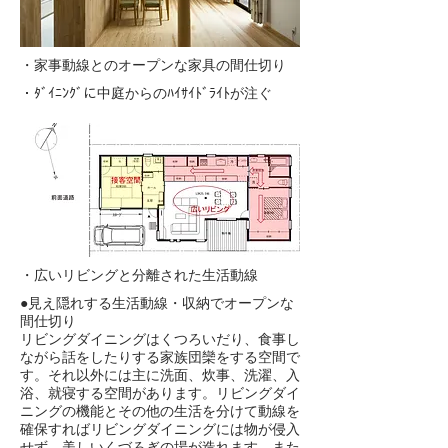
・家事動線とのオープンな家具の間仕切り
・ﾀﾞｲﾆﾝｸﾞに中庭からのﾊｲｻｲﾄﾞﾗｲﾄが注ぐ
・広いリビングと分離された生活動線
●見え隠れする生活動線・収納でオープンな
間仕切り
リビングダイニングはくつろいだり、食事し
ながら話をしたりする家族団欒をする空間で
す。それ以外には主に洗面、炊事、洗濯、入
浴、就寝する空間があります。リビングダイ
ニングの機能とその他の生活を分けて動線を
確保すればリビングダイニングには物が侵入
せず、美しいくづろぎの場が造れます。また