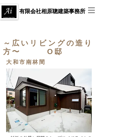
有限会社相原聰建築事務所
～広いリビングの造り
方〜 O邸
大和市南林間