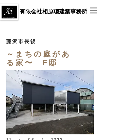
有限会社相原聰建築事務所
藤沢市長後
～まちの庭があ
る家〜 F邸
11 / 06 / 2023