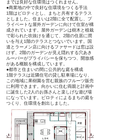
までは良好な住環境はつくれません。
●商業地の中で良好な住環境をつくる手法
1階はピロティとし、まちと共有するテラス
としました。住まいは2階に全て配置し、プ
ライベートな屋外ガーデンに向けて住室が構
成されています。屋外ガーデンは樹木と植栽
で彩られた吹抜けを通じて、2階の住居に潤
いを与え1階のテラスとつないでいます。国
道とラーメン店に向けるファサードは窓は設
けず、2階のガーデンが見え隠れする穴あき
ルーバーがプライバシーを保ちつつ、開放感
がある概観を構成しています。
●都市と住まいの間に公共的な庭を構成
1階テラスは近隣住宅の貸し駐車場になり、
この地域に果樹園を営む親族のフルーツ販売
に利用できます。向かいに住む両親と計画中
に誕生した2人のお孫さんと楽しげな遊び場
になっています。ピロティによるまちの庭を
つくり、住環境を創出しました。