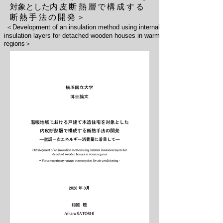
対象とした
内皮断熱層で構成する
断熱手法の開発
＞
＜Development of an insulation method using internal
insulation layers for detached wooden houses in warm
regions
＞